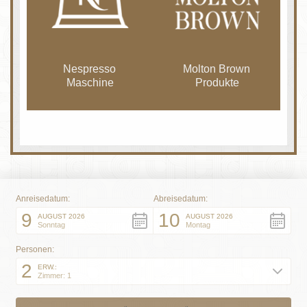
Nespresso
Molton Brown
Maschine
Produkte
Anreisedatum:
Abreisedatum:
9
10
AUGUST 2026
AUGUST 2026
Sonntag
Montag
Personen:
2
ERW.:
Zimmer: 1